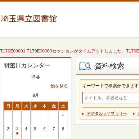
埼玉県立図書館
T170E00001 T170E00003セッションがタイムアウトしました。T170E000
資料検索
開館日カレンダー
熊谷
キーワードで検索ができます
他を見る
8月
日
月
火
水
木
金
土
デジタルライブラリー
1
2
3
4
5
6
7
8
休