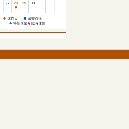
館
27
28
29
30
日
休
館
休館日
蔵書点検
日
特別休館
臨時休館