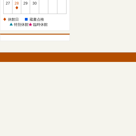
館
27
28
29
30
日
休
館
休館日
蔵書点検
日
特別休館
臨時休館