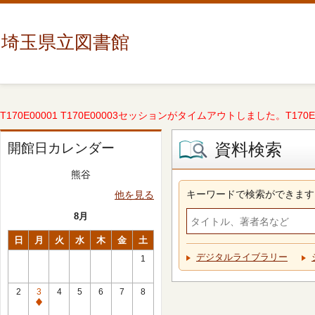
埼玉県立図書館
T170E00001 T170E00003セッションがタイムアウトしました。T170E000
資料検索
開館日カレンダー
熊谷
キーワードで検索ができます
他を見る
8月
日
月
火
水
木
金
土
デジタルライブラリー
1
2
3
4
5
6
7
8
休