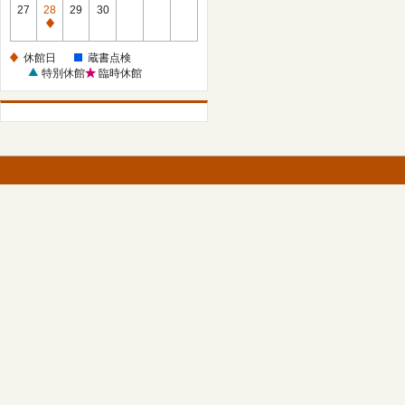
館
27
28
29
30
日
休
館
休館日
蔵書点検
日
特別休館
臨時休館