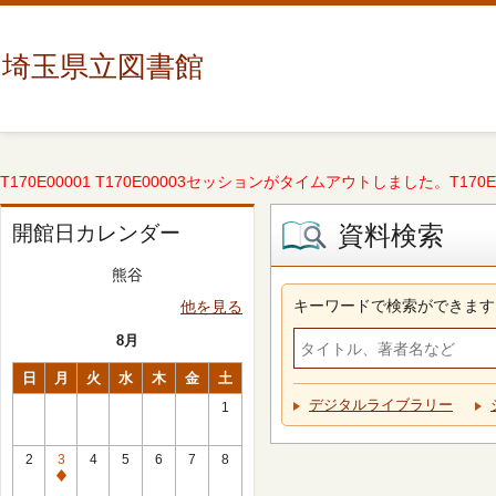
埼玉県立図書館
T170E00001 T170E00003セッションがタイムアウトしました。T170E000
資料検索
開館日カレンダー
熊谷
キーワードで検索ができます
他を見る
8月
日
月
火
水
木
金
土
デジタルライブラリー
1
2
3
4
5
6
7
8
休