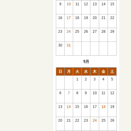
館
9
10
11
12
13
14
15
日
休
館
16
17
18
19
20
21
22
日
休
館
23
24
25
26
27
28
29
日
休
館
30
31
日
休
館
9月
日
日
月
火
水
木
金
土
1
2
3
4
5
6
7
8
9
10
11
12
休
館
13
14
15
16
17
18
19
日
休
休
館
館
20
21
22
23
24
25
26
日
日
休