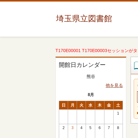
埼玉県立図書館
T170E00001 T170E00003セッションが
開館日カレンダー
熊谷
他を見る
8月
日
月
火
水
木
金
土
1
2
3
4
5
6
7
8
休