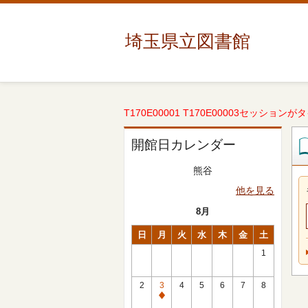
埼玉県立図書館
T170E00001 T170E00003セッションが
開館日カレンダー
熊谷
他を見る
8月
日
月
火
水
木
金
土
1
2
3
4
5
6
7
8
休