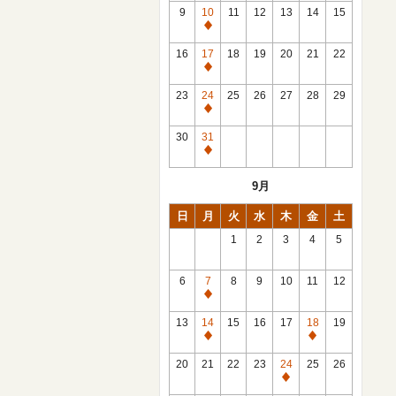
館
9
10
11
12
13
14
15
日
休
館
16
17
18
19
20
21
22
日
休
館
23
24
25
26
27
28
29
日
休
館
30
31
日
休
館
9月
日
日
月
火
水
木
金
土
1
2
3
4
5
6
7
8
9
10
11
12
休
館
13
14
15
16
17
18
19
日
休
休
館
館
20
21
22
23
24
25
26
日
日
休