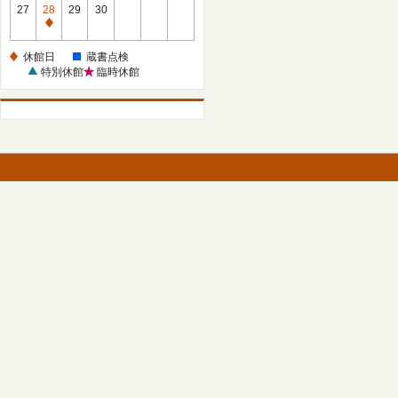
館
27
28
29
30
日
休
館
休館日
蔵書点検
日
特別休館
臨時休館