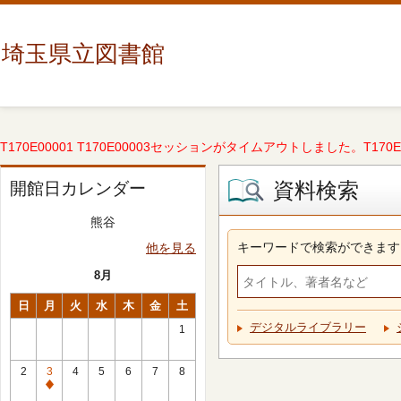
埼玉県立図書館
T170E00001 T170E00003セッションがタイムアウトしました。T170E000
資料検索
開館日カレンダー
熊谷
キーワードで検索ができます
他を見る
8月
日
月
火
水
木
金
土
デジタルライブラリー
1
2
3
4
5
6
7
8
休