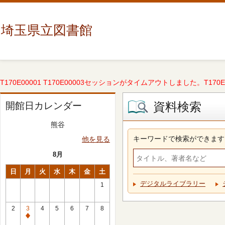
埼玉県立図書館
T170E00001 T170E00003セッションがタイムアウトしました。T170E000
資料検索
開館日カレンダー
熊谷
キーワードで検索ができます
他を見る
8月
日
月
火
水
木
金
土
デジタルライブラリー
1
2
3
4
5
6
7
8
休