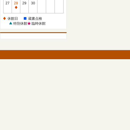
館
27
28
29
30
日
休
館
休館日
蔵書点検
日
特別休館
臨時休館