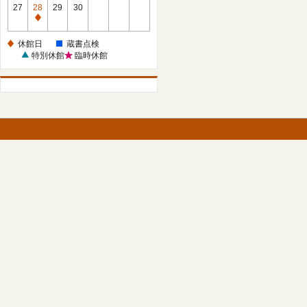
館
27
28
29
30
日
休
館
休館日
蔵書点検
日
特別休館
臨時休館