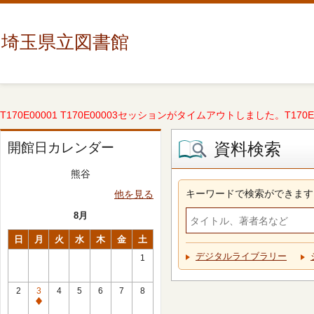
埼玉県立図書館
T170E00001 T170E00003セッションがタイムアウトしました。T170E000
資料検索
開館日カレンダー
熊谷
キーワードで検索ができます
他を見る
8月
日
月
火
水
木
金
土
デジタルライブラリー
1
2
3
4
5
6
7
8
休