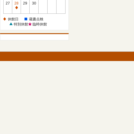
館
27
28
29
30
日
休
館
休館日
蔵書点検
日
特別休館
臨時休館