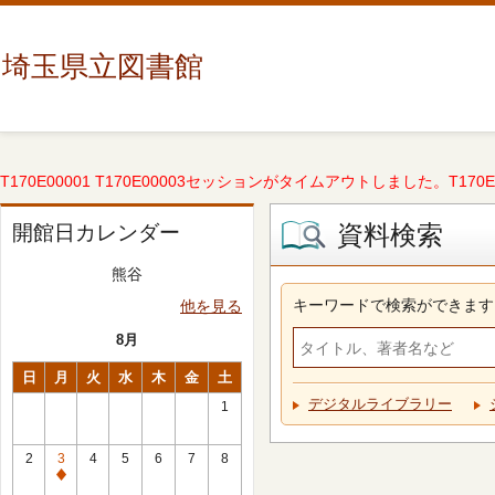
埼玉県立図書館
T170E00001 T170E00003セッションがタイムアウトしました。T170E000
資料検索
開館日カレンダー
熊谷
キーワードで検索ができます
他を見る
8月
日
月
火
水
木
金
土
デジタルライブラリー
1
2
3
4
5
6
7
8
休