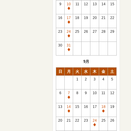
館
9
10
11
12
13
14
15
日
休
館
16
17
18
19
20
21
22
日
休
館
23
24
25
26
27
28
29
日
休
館
30
31
日
休
館
9月
日
日
月
火
水
木
金
土
1
2
3
4
5
6
7
8
9
10
11
12
休
館
13
14
15
16
17
18
19
日
休
休
館
館
20
21
22
23
24
25
26
日
日
休