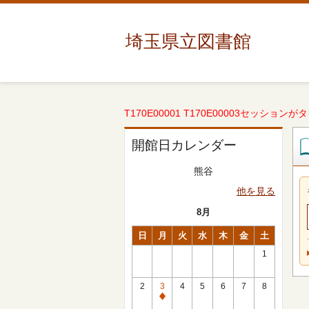
埼玉県立図書館
T170E00001 T170E00003セッションが
開館日カレンダー
熊谷
他を見る
8月
日
月
火
水
木
金
土
1
2
3
4
5
6
7
8
休