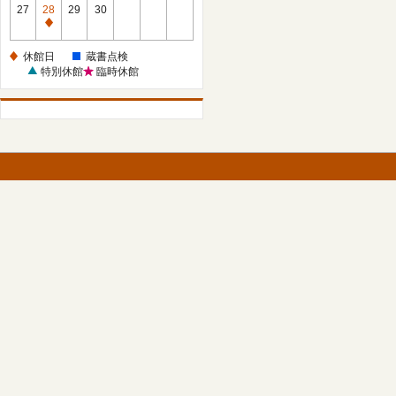
館
27
28
29
30
日
休
館
休館日
蔵書点検
日
特別休館
臨時休館