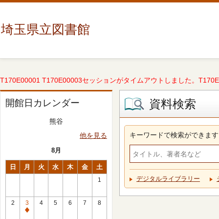
埼玉県立図書館
T170E00001 T170E00003セッションがタイムアウトしました。T170E000
資料検索
開館日カレンダー
熊谷
キーワードで検索ができます
他を見る
8月
日
月
火
水
木
金
土
デジタルライブラリー
1
2
3
4
5
6
7
8
休