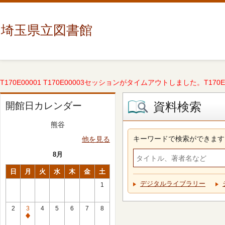
埼玉県立図書館
T170E00001 T170E00003セッションがタイムアウトしました。T170E000
資料検索
開館日カレンダー
熊谷
キーワードで検索ができます
他を見る
8月
日
月
火
水
木
金
土
デジタルライブラリー
1
2
3
4
5
6
7
8
休