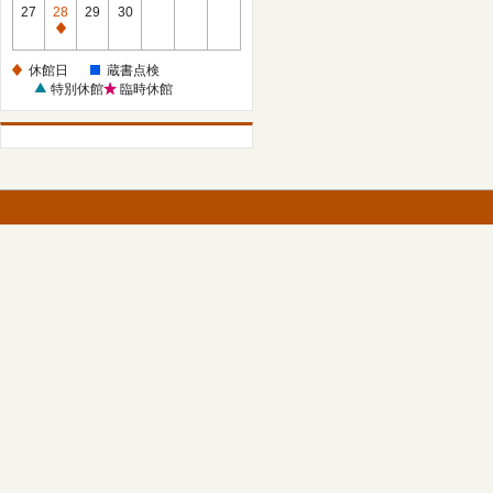
館
27
28
29
30
日
休
館
休館日
蔵書点検
日
特別休館
臨時休館