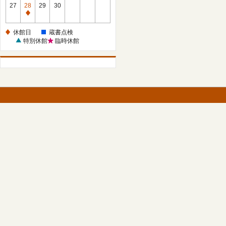
館
27
28
29
30
日
休
館
休館日
蔵書点検
日
特別休館
臨時休館