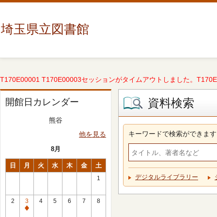
埼玉県立図書館
T170E00001 T170E00003セッションがタイムアウトしました。T170E000
資料検索
開館日カレンダー
熊谷
キーワードで検索ができます
他を見る
8月
日
月
火
水
木
金
土
デジタルライブラリー
1
2
3
4
5
6
7
8
休