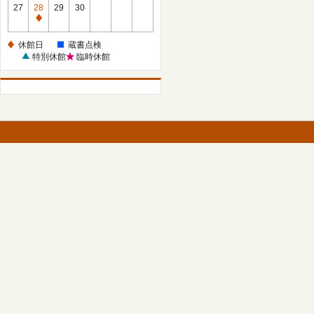
館
27
28
29
30
日
休
館
休館日
蔵書点検
日
特別休館
臨時休館