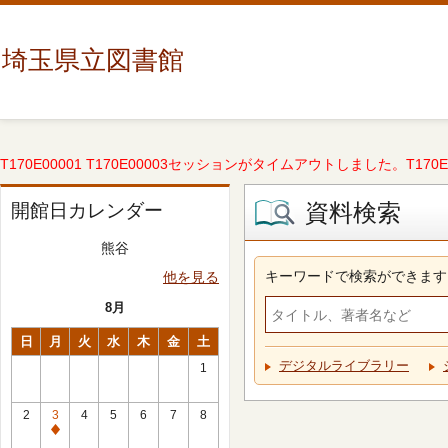
埼玉県立図書館
T170E00001 T170E00003セッションがタイムアウトしました。T170E000
資料検索
開館日カレンダー
熊谷
キーワードで検索ができます
他を見る
8月
日
月
火
水
木
金
土
デジタルライブラリー
1
2
3
4
5
6
7
8
休