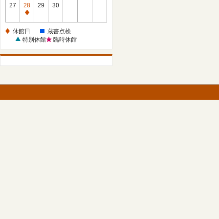
館
27
28
29
30
日
休
館
休館日
蔵書点検
日
特別休館
臨時休館