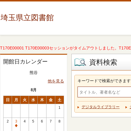
埼玉県立図書館
T170E00001 T170E00003セッションがタイムアウトしました。T170E000
資料検索
開館日カレンダー
熊谷
キーワードで検索ができます
他を見る
8月
日
月
火
水
木
金
土
デジタルライブラリー
1
2
3
4
5
6
7
8
休