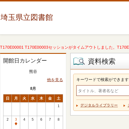
埼玉県立図書館
T170E00001 T170E00003セッションがタイムアウトしました。T170E000
資料検索
開館日カレンダー
熊谷
キーワードで検索ができます
他を見る
8月
日
月
火
水
木
金
土
デジタルライブラリー
1
2
3
4
5
6
7
8
休