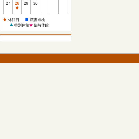
館
27
28
29
30
日
休
館
休館日
蔵書点検
日
特別休館
臨時休館