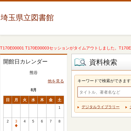
埼玉県立図書館
T170E00001 T170E00003セッションがタイムアウトしました。T170E000
資料検索
開館日カレンダー
熊谷
キーワードで検索ができます
他を見る
8月
日
月
火
水
木
金
土
デジタルライブラリー
1
2
3
4
5
6
7
8
休