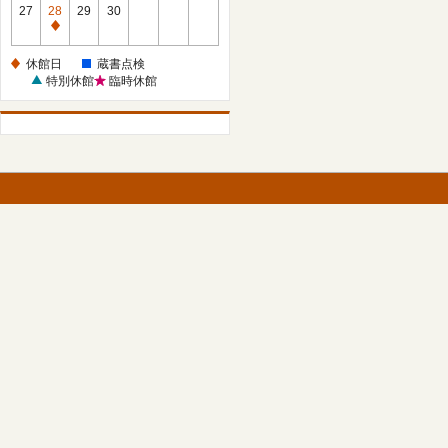
館
27
28
29
30
日
休
館
休館日
蔵書点検
日
特別休館
臨時休館