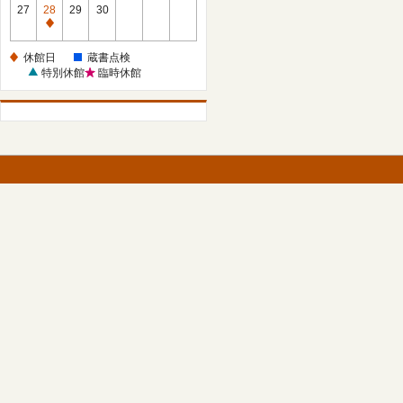
館
27
28
29
30
日
休
館
休館日
蔵書点検
日
特別休館
臨時休館