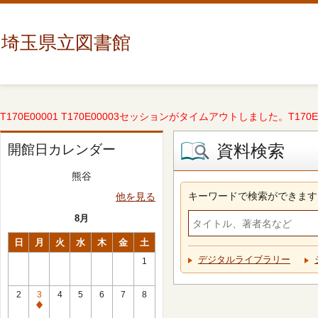
埼玉県立図書館
T170E00001 T170E00003セッションがタイムアウトしました。T170E000
資料検索
開館日カレンダー
熊谷
キーワードで検索ができます
他を見る
8月
日
月
火
水
木
金
土
デジタルライブラリー
1
2
3
4
5
6
7
8
休