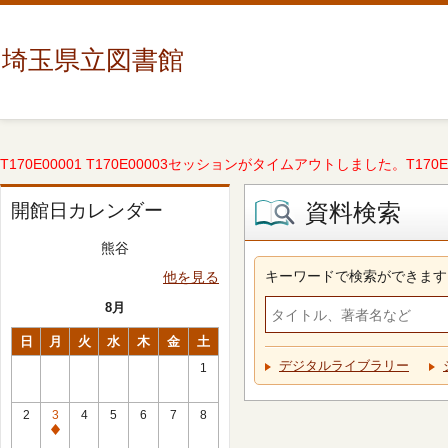
埼玉県立図書館
T170E00001 T170E00003セッションがタイムアウトしました。T170E000
資料検索
開館日カレンダー
熊谷
キーワードで検索ができます
他を見る
8月
日
月
火
水
木
金
土
デジタルライブラリー
1
2
3
4
5
6
7
8
休