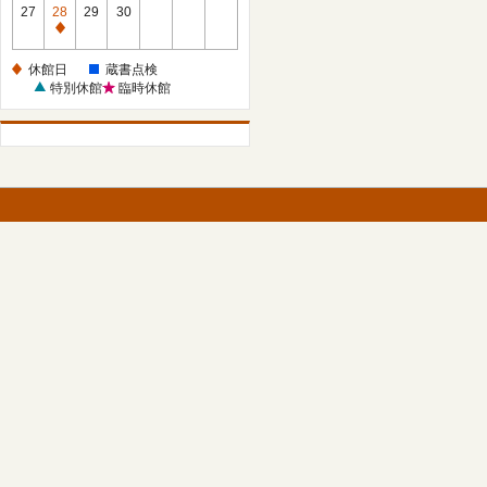
館
27
28
29
30
日
休
館
休館日
蔵書点検
日
特別休館
臨時休館