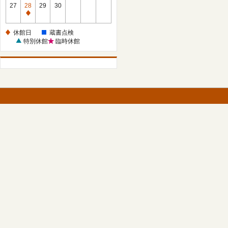
館
27
28
29
30
日
休
館
休館日
蔵書点検
日
特別休館
臨時休館