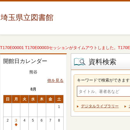
埼玉県立図書館
T170E00001 T170E00003セッションがタイムアウトしました。T170E000
資料検索
開館日カレンダー
熊谷
キーワードで検索ができます
他を見る
8月
日
月
火
水
木
金
土
デジタルライブラリー
1
2
3
4
5
6
7
8
休