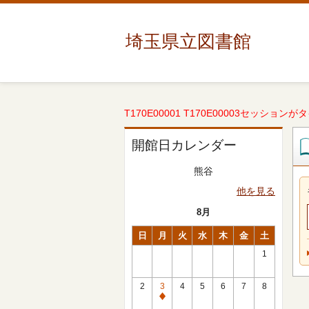
埼玉県立図書館
T170E00001 T170E00003セッションが
開館日カレンダー
熊谷
他を見る
8月
日
月
火
水
木
金
土
1
2
3
4
5
6
7
8
休