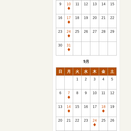
館
9
10
11
12
13
14
15
日
休
館
16
17
18
19
20
21
22
日
休
館
23
24
25
26
27
28
29
日
休
館
30
31
日
休
館
9月
日
日
月
火
水
木
金
土
1
2
3
4
5
6
7
8
9
10
11
12
休
館
13
14
15
16
17
18
19
日
休
休
館
館
20
21
22
23
24
25
26
日
日
休