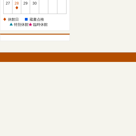
館
27
28
29
30
日
休
館
休館日
蔵書点検
日
特別休館
臨時休館