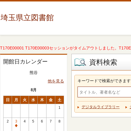
埼玉県立図書館
T170E00001 T170E00003セッションがタイムアウトしました。T170E000
資料検索
開館日カレンダー
熊谷
キーワードで検索ができます
他を見る
8月
日
月
火
水
木
金
土
デジタルライブラリー
1
2
3
4
5
6
7
8
休