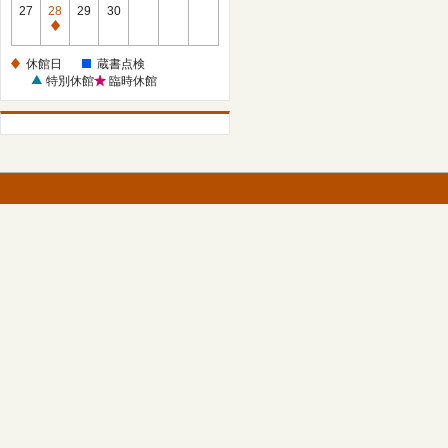
館
27
28
29
30
日
休
館
休館日
蔵書点検
日
特別休館
臨時休館