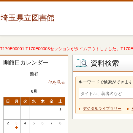
埼玉県立図書館
T170E00001 T170E00003セッションがタイムアウトしました。T170E000
資料検索
開館日カレンダー
熊谷
キーワードで検索ができます
他を見る
8月
日
月
火
水
木
金
土
デジタルライブラリー
1
2
3
4
5
6
7
8
休