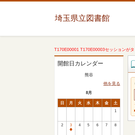
埼玉県立図書館
T170E00001 T170E00003セッションが
開館日カレンダー
熊谷
他を見る
8月
日
月
火
水
木
金
土
1
2
3
4
5
6
7
8
休