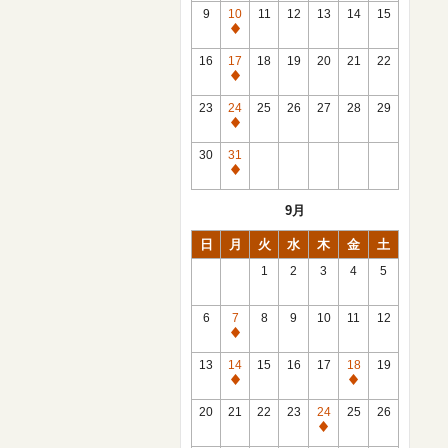
館
9
10
11
12
13
14
15
日
休
館
16
17
18
19
20
21
22
日
休
館
23
24
25
26
27
28
29
日
休
館
30
31
日
休
館
9月
日
日
月
火
水
木
金
土
1
2
3
4
5
6
7
8
9
10
11
12
休
館
13
14
15
16
17
18
19
日
休
休
館
館
20
21
22
23
24
25
26
日
日
休