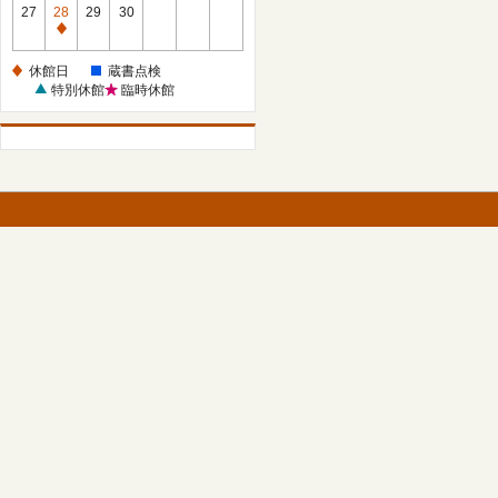
館
27
28
29
30
日
休
館
休館日
蔵書点検
日
特別休館
臨時休館