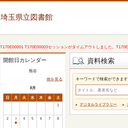
埼玉県立図書館
T170E00001 T170E00003セッションがタイムアウトしました。T170E000
資料検索
開館日カレンダー
熊谷
キーワードで検索ができます
他を見る
8月
日
月
火
水
木
金
土
デジタルライブラリー
1
2
3
4
5
6
7
8
休