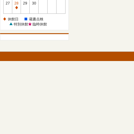
館
27
28
29
30
日
休
館
休館日
蔵書点検
日
特別休館
臨時休館