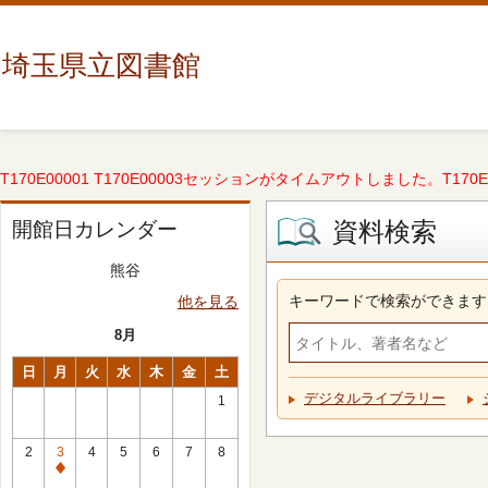
埼玉県立図書館
T170E00001 T170E00003セッションがタイムアウトしました。T170E000
資料検索
開館日カレンダー
熊谷
キーワードで検索ができます
他を見る
8月
日
月
火
水
木
金
土
デジタルライブラリー
1
2
3
4
5
6
7
8
休