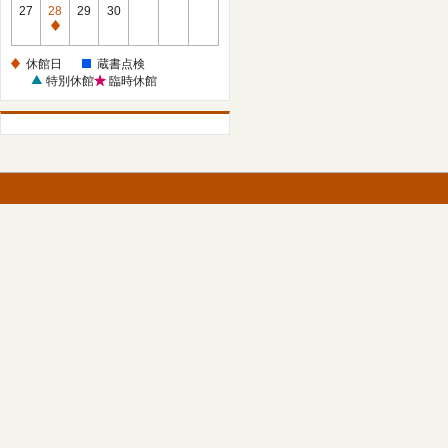
館
27
28
29
30
日
休
館
休館日
蔵書点検
日
特別休館
臨時休館