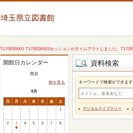
埼玉県立図書館
T170E00001 T170E00003セッションがタイムアウトしました。T170E000
資料検索
開館日カレンダー
熊谷
キーワードで検索ができます
他を見る
8月
日
月
火
水
木
金
土
デジタルライブラリー
1
2
3
4
5
6
7
8
休