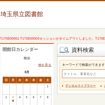
埼玉県立図書館
T170E00001 T170E00003セッションがタイムアウトしました。T170E000
資料検索
開館日カレンダー
熊谷
キーワードで検索ができます
他を見る
8月
日
月
火
水
木
金
土
デジタルライブラリー
1
2
3
4
5
6
7
8
休