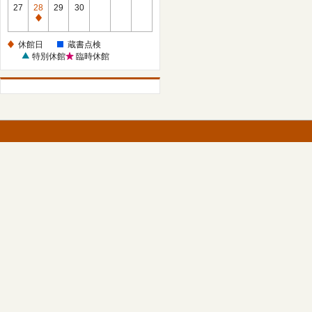
館
27
28
29
30
日
休
館
休館日
蔵書点検
日
特別休館
臨時休館