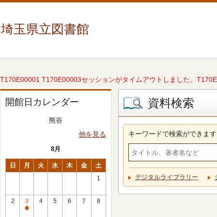
埼玉県立図書館
T170E00001 T170E00003セッションがタイムアウトしました。T170E000
資料検索
開館日カレンダー
熊谷
キーワードで検索ができます
他を見る
8月
日
月
火
水
木
金
土
デジタルライブラリー
1
2
3
4
5
6
7
8
休