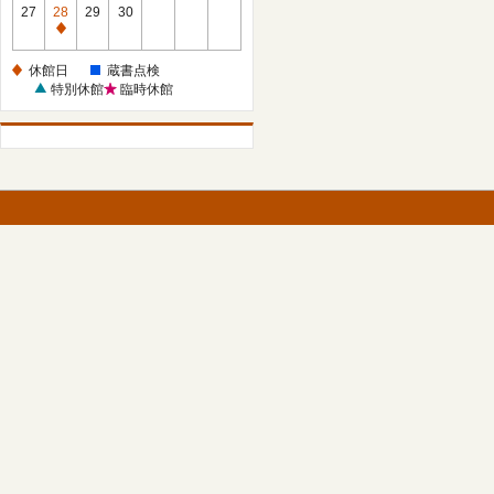
館
27
28
29
30
日
休
館
休館日
蔵書点検
日
特別休館
臨時休館