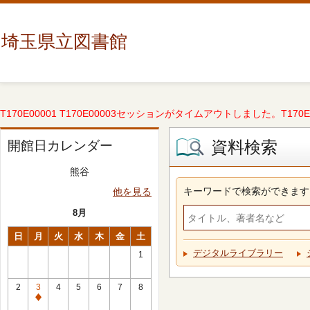
埼玉県立図書館
T170E00001 T170E00003セッションがタイムアウトしました。T170E000
資料検索
開館日カレンダー
熊谷
キーワードで検索ができます
他を見る
8月
日
月
火
水
木
金
土
デジタルライブラリー
1
2
3
4
5
6
7
8
休