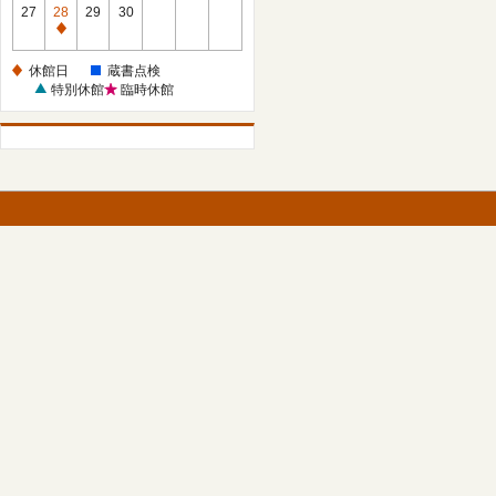
館
27
28
29
30
日
休
館
休館日
蔵書点検
日
特別休館
臨時休館