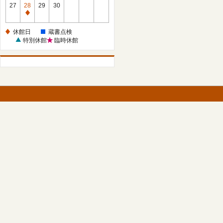
館
27
28
29
30
日
休
館
休館日
蔵書点検
日
特別休館
臨時休館