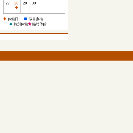
館
27
28
29
30
日
休
館
休館日
蔵書点検
日
特別休館
臨時休館