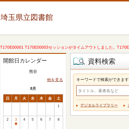
埼玉県立図書館
T170E00001 T170E00003セッションがタイムアウトしました。T170E000
資料検索
開館日カレンダー
熊谷
キーワードで検索ができます
他を見る
8月
日
月
火
水
木
金
土
デジタルライブラリー
1
2
3
4
5
6
7
8
休