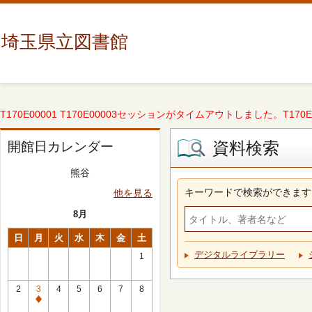
埼玉県立図書館
T170E00001 T170E00003セッションがタイムアウトしました。T170E000
資料検索
開館日カレンダー
熊谷
キーワードで検索ができます
他を見る
8月
日
月
火
水
木
金
土
デジタルライブラリー
1
2
3
4
5
6
7
8
休