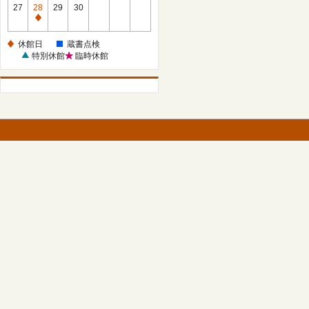
館
27
28
29
30
日
休
館
休館日
蔵書点検
日
特別休館
臨時休館