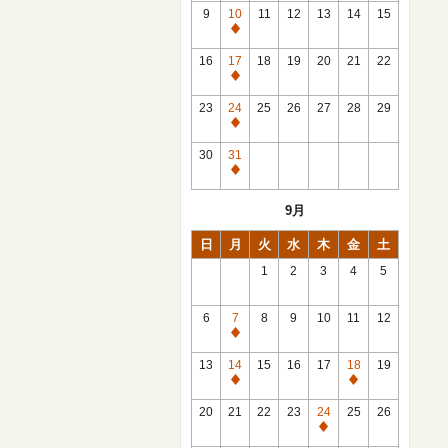
館
9
10
11
12
13
14
15
日
休
館
16
17
18
19
20
21
22
日
休
館
23
24
25
26
27
28
29
日
休
館
30
31
日
休
館
9月
日
日
月
火
水
木
金
土
1
2
3
4
5
6
7
8
9
10
11
12
休
館
13
14
15
16
17
18
19
日
休
休
館
館
20
21
22
23
24
25
26
日
日
休