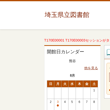
埼玉県立図書館
T170E00001 T170E00003セッションが
開館日カレンダー
熊谷
他を見る
8月
日
月
火
水
木
金
土
1
2
3
4
5
6
7
8
休