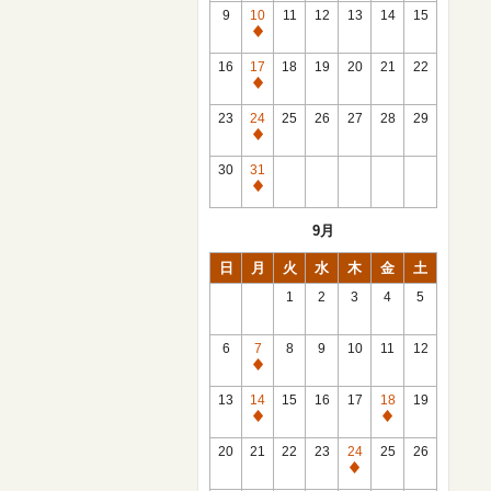
館
9
10
11
12
13
14
15
日
休
館
16
17
18
19
20
21
22
日
休
館
23
24
25
26
27
28
29
日
休
館
30
31
日
休
館
9月
日
日
月
火
水
木
金
土
1
2
3
4
5
6
7
8
9
10
11
12
休
館
13
14
15
16
17
18
19
日
休
休
館
館
20
21
22
23
24
25
26
日
日
休