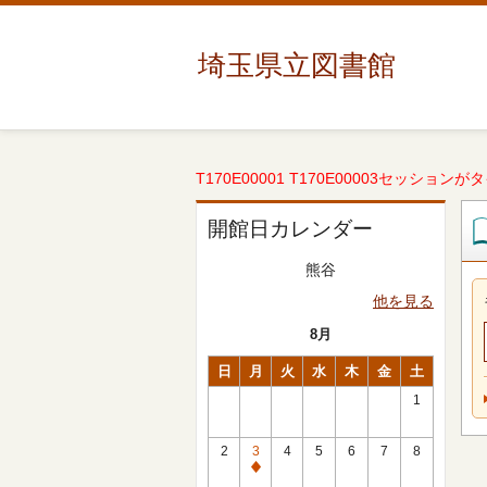
埼玉県立図書館
T170E00001 T170E00003セッションが
開館日カレンダー
熊谷
他を見る
8月
日
月
火
水
木
金
土
1
2
3
4
5
6
7
8
休