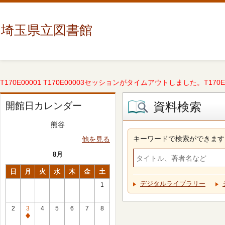
埼玉県立図書館
T170E00001 T170E00003セッションがタイムアウトしました。T170E000
資料検索
開館日カレンダー
熊谷
キーワードで検索ができます
他を見る
8月
日
月
火
水
木
金
土
デジタルライブラリー
1
2
3
4
5
6
7
8
休