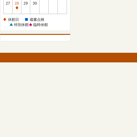
館
27
28
29
30
日
休
館
休館日
蔵書点検
日
特別休館
臨時休館