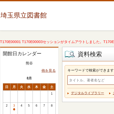
埼玉県立図書館
T170E00001 T170E00003セッションがタイムアウトしました。T170E000
資料検索
開館日カレンダー
熊谷
キーワードで検索ができます
他を見る
8月
日
月
火
水
木
金
土
デジタルライブラリー
1
2
3
4
5
6
7
8
休