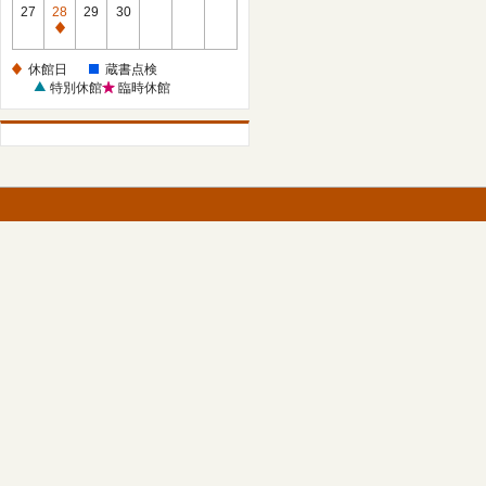
館
27
28
29
30
日
休
館
休館日
蔵書点検
日
特別休館
臨時休館