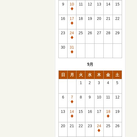
館
9
10
11
12
13
14
15
日
休
館
16
17
18
19
20
21
22
日
休
館
23
24
25
26
27
28
29
日
休
館
30
31
日
休
館
9月
日
日
月
火
水
木
金
土
1
2
3
4
5
6
7
8
9
10
11
12
休
館
13
14
15
16
17
18
19
日
休
休
館
館
20
21
22
23
24
25
26
日
日
休