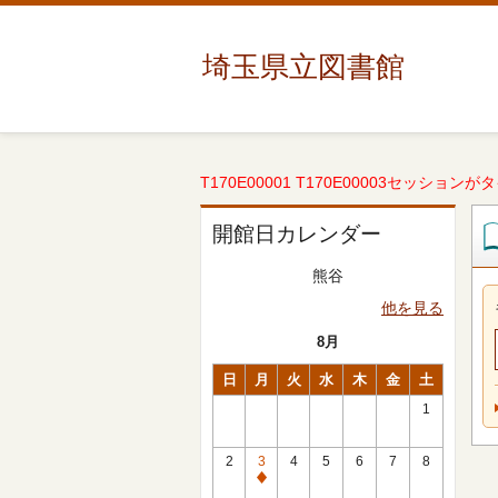
埼玉県立図書館
T170E00001 T170E00003セッションが
開館日カレンダー
熊谷
他を見る
8月
日
月
火
水
木
金
土
1
2
3
4
5
6
7
8
休