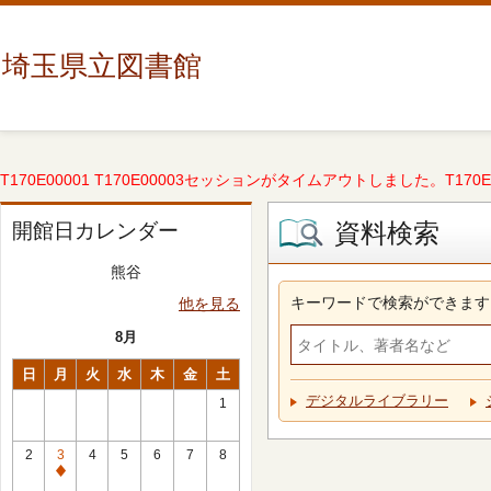
埼玉県立図書館
T170E00001 T170E00003セッションがタイムアウトしました。T170E000
資料検索
開館日カレンダー
熊谷
キーワードで検索ができます
他を見る
8月
日
月
火
水
木
金
土
デジタルライブラリー
1
2
3
4
5
6
7
8
休