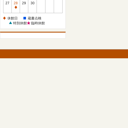
館
27
28
29
30
日
休
館
休館日
蔵書点検
日
特別休館
臨時休館