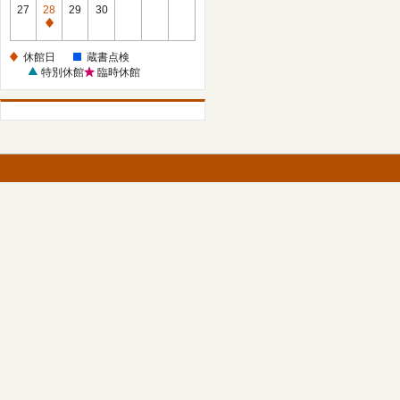
館
27
28
29
30
日
休
館
休館日
蔵書点検
日
特別休館
臨時休館