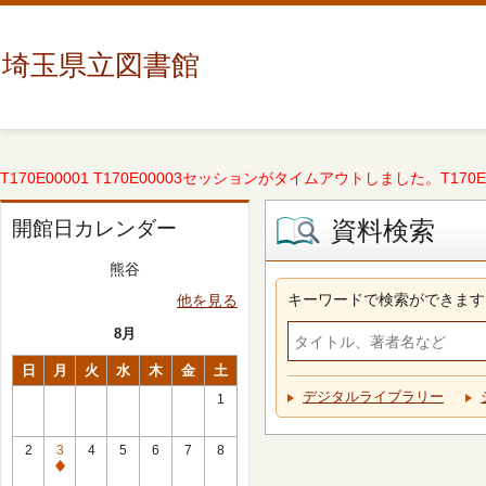
埼玉県立図書館
T170E00001 T170E00003セッションがタイムアウトしました。T170E000
資料検索
開館日カレンダー
熊谷
キーワードで検索ができます
他を見る
8月
日
月
火
水
木
金
土
デジタルライブラリー
1
2
3
4
5
6
7
8
休