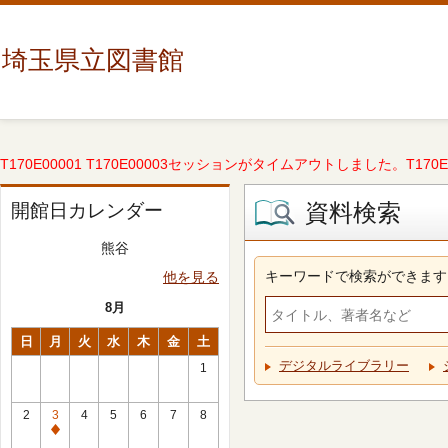
埼玉県立図書館
T170E00001 T170E00003セッションがタイムアウトしました。T170E000
資料検索
開館日カレンダー
熊谷
キーワードで検索ができます
他を見る
8月
日
月
火
水
木
金
土
デジタルライブラリー
1
2
3
4
5
6
7
8
休