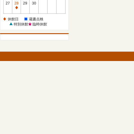
館
27
28
29
30
日
休
館
休館日
蔵書点検
日
特別休館
臨時休館