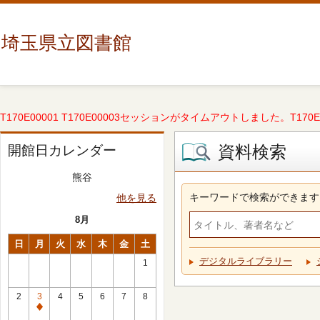
埼玉県立図書館
T170E00001 T170E00003セッションがタイムアウトしました。T170E000
資料検索
開館日カレンダー
熊谷
キーワードで検索ができます
他を見る
8月
日
月
火
水
木
金
土
デジタルライブラリー
1
2
3
4
5
6
7
8
休