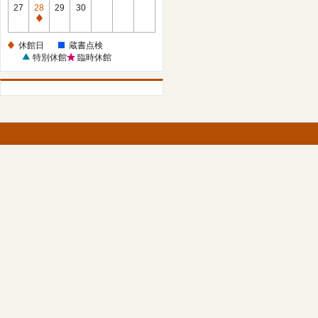
館
27
28
29
30
日
休
館
休館日
蔵書点検
日
特別休館
臨時休館