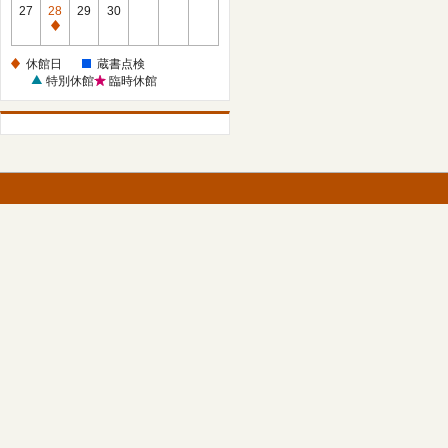
館
27
28
29
30
日
休
館
休館日
蔵書点検
日
特別休館
臨時休館