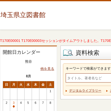
埼玉県立図書館
T170E00001 T170E00003セッションがタイムアウトしました。T170E000
資料検索
開館日カレンダー
熊谷
キーワードで検索ができます
他を見る
8月
日
月
火
水
木
金
土
デジタルライブラリー
1
2
3
4
5
6
7
8
休