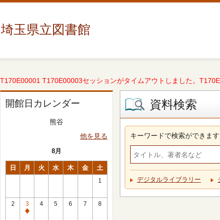
埼玉県立図書館
T170E00001 T170E00003セッションがタイムアウトしました。T170E000
資料検索
開館日カレンダー
熊谷
キーワードで検索ができます
他を見る
8月
日
月
火
水
木
金
土
デジタルライブラリー
1
2
3
4
5
6
7
8
休