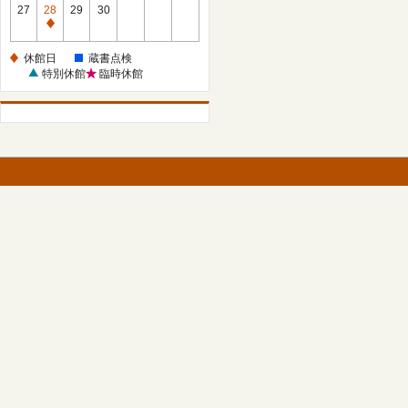
館
27
28
29
30
日
休
館
休館日
蔵書点検
日
特別休館
臨時休館