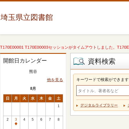
埼玉県立図書館
T170E00001 T170E00003セッションがタイムアウトしました。T170E000
資料検索
開館日カレンダー
熊谷
キーワードで検索ができます
他を見る
8月
日
月
火
水
木
金
土
デジタルライブラリー
1
2
3
4
5
6
7
8
休