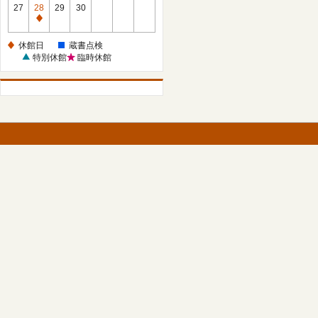
館
27
28
29
30
日
休
館
休館日
蔵書点検
日
特別休館
臨時休館