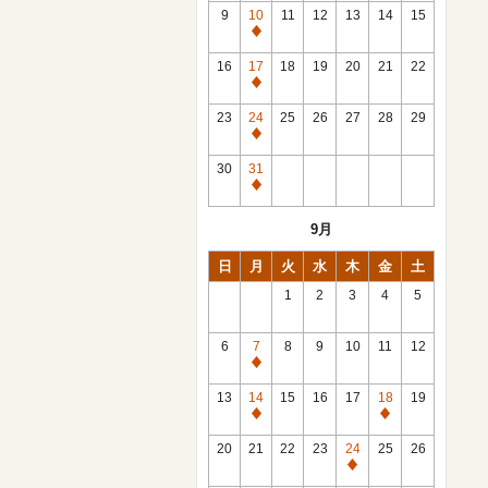
館
9
10
11
12
13
14
15
日
休
館
16
17
18
19
20
21
22
日
休
館
23
24
25
26
27
28
29
日
休
館
30
31
日
休
館
9月
日
日
月
火
水
木
金
土
1
2
3
4
5
6
7
8
9
10
11
12
休
館
13
14
15
16
17
18
19
日
休
休
館
館
20
21
22
23
24
25
26
日
日
休