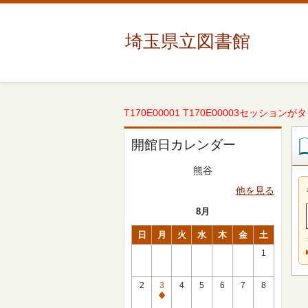
埼玉県立図書館
T170E00001 T170E00003セッションが
開館日カレンダー
熊谷
他を見る
8月
日
月
火
水
木
金
土
1
2
3
4
5
6
7
8
休