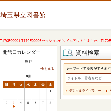
埼玉県立図書館
T170E00001 T170E00003セッションがタイムアウトしました。T170E000
資料検索
開館日カレンダー
熊谷
キーワードで検索ができます
他を見る
8月
日
月
火
水
木
金
土
デジタルライブラリー
1
2
3
4
5
6
7
8
休