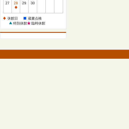
館
27
28
29
30
日
休
館
休館日
蔵書点検
日
特別休館
臨時休館