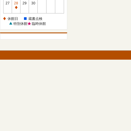
館
27
28
29
30
日
休
館
休館日
蔵書点検
日
特別休館
臨時休館