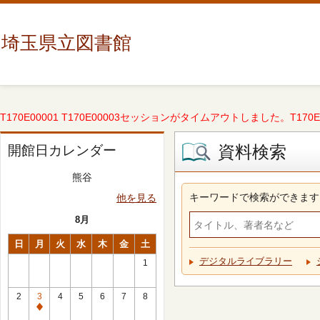
埼玉県立図書館
T170E00001 T170E00003セッションがタイムアウトしました。T170E000
資料検索
開館日カレンダー
熊谷
キーワードで検索ができます
他を見る
8月
日
月
火
水
木
金
土
デジタルライブラリー
1
2
3
4
5
6
7
8
休