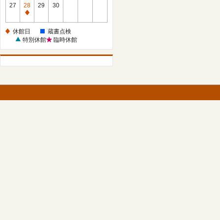
館
27
28
29
30
日
休
館
休館日
蔵書点検
日
特別休館
臨時休館