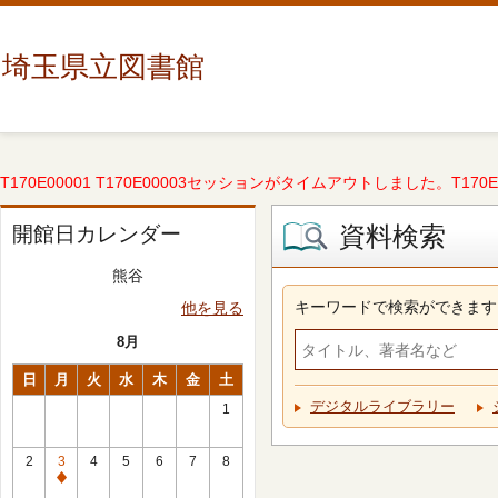
埼玉県立図書館
T170E00001 T170E00003セッションがタイムアウトしました。T170E000
資料検索
開館日カレンダー
熊谷
キーワードで検索ができます
他を見る
8月
日
月
火
水
木
金
土
デジタルライブラリー
1
2
3
4
5
6
7
8
休