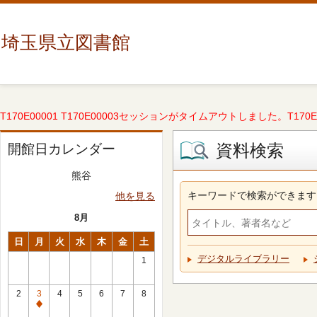
埼玉県立図書館
T170E00001 T170E00003セッションがタイムアウトしました。T170E000
資料検索
開館日カレンダー
熊谷
キーワードで検索ができます
他を見る
8月
日
月
火
水
木
金
土
デジタルライブラリー
1
2
3
4
5
6
7
8
休