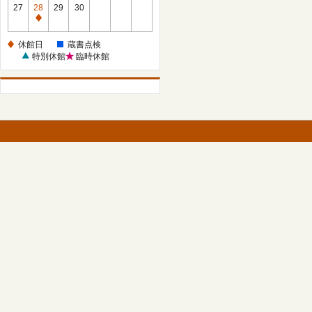
館
27
28
29
30
日
休
館
休館日
蔵書点検
日
特別休館
臨時休館